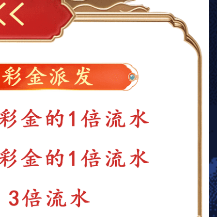
擅自使用、传播或改编平台资料。
。
平台所在地法院提起诉讼。