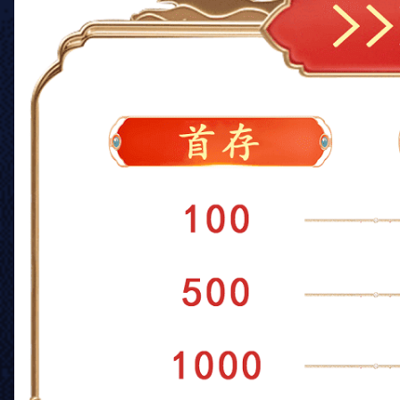
五、知识产权声明
开云体育平台的所有内容（含图像
六、免责声明
本平台所提供的数据和信息均为参
七、协议修改
平台有权在无需通知用户的情况下
八、法律适用与争议解决
本协议适用中华人民共和国相关法