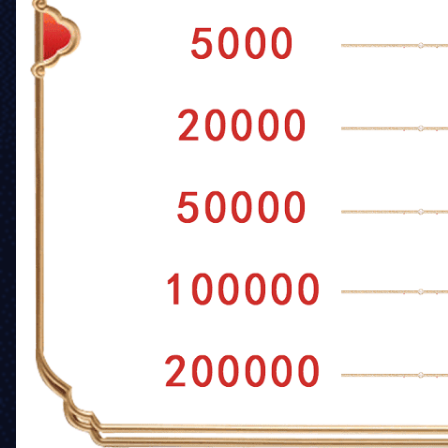
九、联系我们
如您在使用过程中有任何疑问或建
Email：support@xrfdichan.com
v6.3.0 · 版本发布
发布日期：2025年10月18日
本次更新重点提升多终端体验、一致性推荐策略
以及账户系统稳定性。