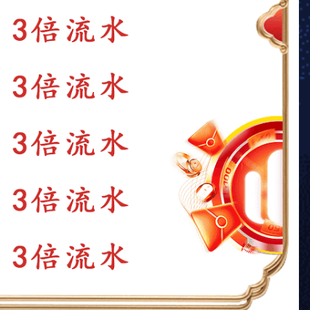
继续浏览赛事与历史操作，无需重复设置。
影响主要流程，进一步增强平台可靠性。
性化推荐。也支持查看平台热投排行。