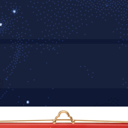
新的个人信息。
信息，若因自身原因造成账户被盗用，本平台不承担责任。
禁出借、转让或共享。
、热门资讯、用户讨论等功能，相关服务会根据开云体育官方平台平台策
下行为：
误导性的内容
产权和隐私）
行
推广行为