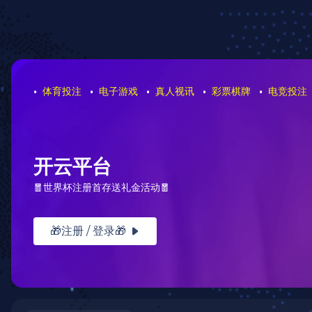
一、协议的接受
在您开始使用开云体育平台提供的
二、账户注册与使用