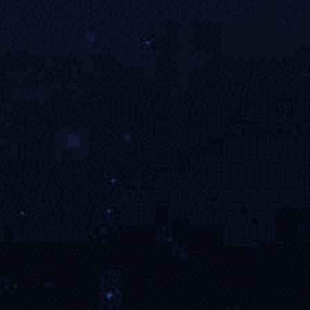
联系我们
地址
support@xrfdichan.com
来
站
服
最
戏
站
看